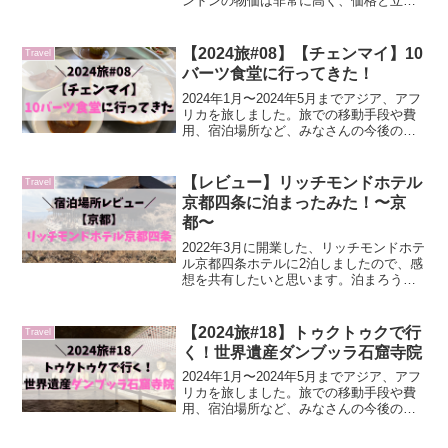
ンドンの物価は非常に高く、価格と立地
の点から宿を選びました。どこに泊まろ
うか悩んでいる方の参考になれば嬉しい
です。パブラブ アット ザ スチーム エン
【2024旅#08】【チェンマイ】10
Travel
ジン ウォ...
バーツ食堂に行ってきた！
2024年1月〜2024年5月までアジア、アフ
リカを旅しました。旅での移動手段や費
用、宿泊場所など、みなさんの今後の旅
にも役立つような情報も書いていますの
で、参考になれば嬉しいです。チェンマ
イでのsimはesimを利用しました。esim
【レビュー】リッチモンドホテル
Travel
はs...
京都四条に泊まったみた！〜京
都〜
2022年3月に開業した、リッチモンドホテ
ル京都四条ホテルに2泊しましたので、感
想を共有したいと思います。泊まろうか
考えている方の参考になれば嬉しいで
す。リッチモンドホテル京都四条京都四
条駅から徒歩約6分の場所に位置する、リ
【2024旅#18】トゥクトゥクで行
Travel
ッチモンドホテル...
く！世界遺産ダンブッラ石窟寺院
2024年1月〜2024年5月までアジア、アフ
リカを旅しました。旅での移動手段や費
用、宿泊場所など、みなさんの今後の旅
にも役立つような情報も書いていますの
で、参考になれば嬉しいです。レートは