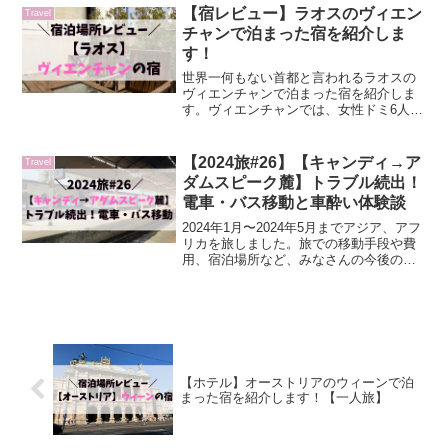
当時のものです。DAY26朝ご飯を食べ
【宿レビュー】ラオスのヴィエン
Travel
に、宿のオー...
チャンで泊まった宿を紹介しま
す！
世界一何もない首都と言われるラオスの
ヴィエンチャンで泊まった宿を紹介しま
す。ヴィエンチャンでは、女性ドミ6人部
屋に泊まりました（宿泊時期2024年1
月）。Sailomyen Cafe & Hostelヴィエン
チャンで宿泊した宿は、サイロムエ...
【2024旅#26】【キャンディ→ア
Travel
ダムスピーク麓】トラブル続出！
電車・バス移動と車酔い体験談
2024年1月〜2024年5月までアジア、アフ
リカを旅しました。旅での移動手段や費
用、宿泊場所など、みなさんの今後の旅
にも役立つような情報も書いていますの
で、参考になれば嬉しいです。レートは
当時のものです。キャンディから、スリ
ランカの人気観...
【ホテル】オーストリアのウィーンで泊
まった宿を紹介します！【一人旅】