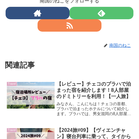
南国のねこをフォローする
南国のねこ
関連記事
【レビュー】チェコのプラハで泊
Travel
まった宿を紹介します！8人部屋
のドミトリーを利用！【一人旅】
みなさん、こんにちは！チェコの首都、
プラハで泊まったホテルについて紹介し
ます。プラハでは、男女混同の8人部屋ド
ミトリーに3泊しました（8月下旬）。も
しプラハに旅行を予定されており、宿泊
場所に悩んでいる方の参考になれば嬉し
【2024旅#09】【ヴィエンチャ
Travel
いです。ドリーム ホ...
ン】寝台列車に乗って、タイから