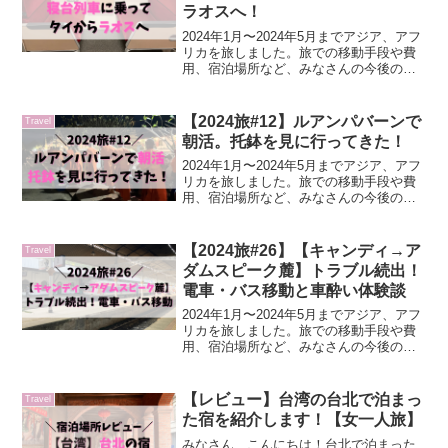
ラオスへ！
2024年1月〜2024年5月までアジア、アフ
リカを旅しました。旅での移動手段や費
用、宿泊場所など、みなさんの今後の旅
にも役立つような情報も書いていますの
で、参考になれば嬉しいです。DAY10チ
ェンマイで10バーツ食堂を楽しんだ後、
【2024旅#12】ルアンパバーンで
Travel
寝台列車...
朝活。托鉢を見に行ってきた！
2024年1月〜2024年5月までアジア、アフ
リカを旅しました。旅での移動手段や費
用、宿泊場所など、みなさんの今後の旅
にも役立つような情報も書いていますの
で、参考になれば嬉しいです。DAY18ル
アンパバーンで泊まる宿の目の前の通り
【2024旅#26】【キャンディ→ア
Travel
がなんと托...
ダムスピーク麓】トラブル続出！
電車・バス移動と車酔い体験談
2024年1月〜2024年5月までアジア、アフ
リカを旅しました。旅での移動手段や費
用、宿泊場所など、みなさんの今後の旅
にも役立つような情報も書いていますの
で、参考になれば嬉しいです。レートは
当時のものです。キャンディから、スリ
【レビュー】台湾の台北で泊まっ
Travel
ランカの人気観...
た宿を紹介します！【女一人旅】
みなさん、こんにちは！台北で泊まった