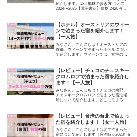
紹介します。D23 地球の歩き方 ラオス
2024〜2025【電子書籍】価格:2420円
(2025/12/25 12:11時点)Barn Laos
Luangprabang Hostel今回宿泊した宿
は、...
【ホテル】オーストリアのウィー
Travel
ンで泊まった宿を紹介します！
【一人旅】
みなさん、こんにちは！オーストリアの
首都、ウィーンで泊まったホテルについ
て紹介します。ウィーンでは、女性のみ
の8人部屋ドミトリーに4泊しました（8月
下旬）。また途中、夫と合流し、1泊した
ホテルもあるので、計2つ紹介します。も
【レビュー】チェコのチェスキー
Travel
しウィーンに旅行...
クロムロフで泊まった宿を紹介し
ます！【一人旅】
みなさん、こんにちは！チェコの南部、
チェスキークロムロフで泊まった宿泊場
所について紹介します。どこに泊まろう
か悩んでいる方の参考になれば嬉しいで
す。チェスキークロムロフでは、男女混
合ドミ6人部屋に泊まりました。チェスキ
【レビュー】台湾の台北で泊まっ
Travel
ークロムロフはプラハか...
た宿を紹介します！【女一人旅】
みなさん、こんにちは！台北で泊まった
宿について紹介します（宿泊時期2023年6