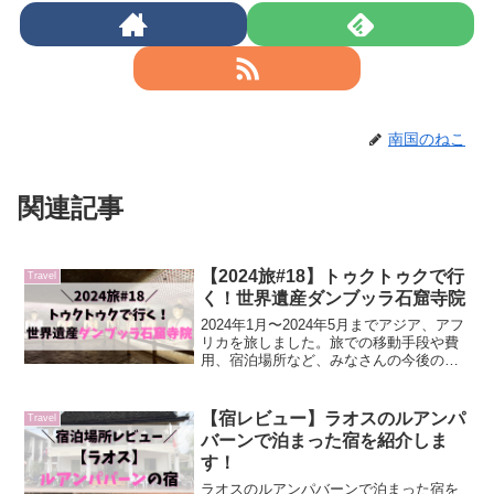
南国のねこ
関連記事
【2024旅#18】トゥクトゥクで行
Travel
く！世界遺産ダンブッラ石窟寺院
2024年1月〜2024年5月までアジア、アフ
リカを旅しました。旅での移動手段や費
用、宿泊場所など、みなさんの今後の旅
にも役立つような情報も書いていますの
で、参考になれば嬉しいです。レートは
当時のものです。DAY26朝ご飯を食べ
【宿レビュー】ラオスのルアンパ
Travel
に、宿のオー...
バーンで泊まった宿を紹介しま
す！
ラオスのルアンパバーンで泊まった宿を