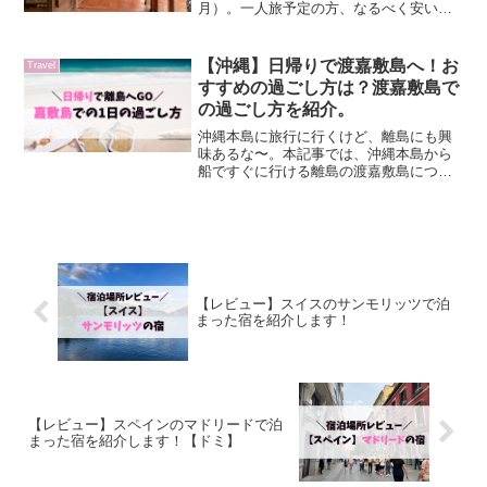
月）。一人旅予定の方、なるべく安いと
ころに宿泊したいと考えている方の参考
になれば嬉しいです。4プラス ホステル
(4Plus Hostel)今回は、4プラスホステ...
【沖縄】日帰りで渡嘉敷島へ！お
Travel
すすめの過ごし方は？渡嘉敷島で
の過ごし方を紹介。
沖縄本島に旅行に行くけど、離島にも興
味あるな〜。本記事では、沖縄本島から
船ですぐに行ける離島の渡嘉敷島につい
て紹介します。1日あれば十分楽しめます
ので、沖縄本島だけでなく、ちょっと離
島にも行ってみたいという方の参考にな
ればと思います。アクセ...
【レビュー】スイスのサンモリッツで泊
まった宿を紹介します！
【レビュー】スペインのマドリードで泊
まった宿を紹介します！【ドミ】