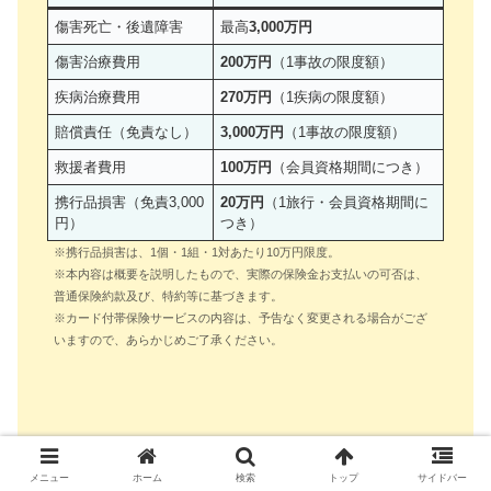
傷害死亡・後遺障害
最高
3,000万円
傷害治療費用
200万円
（1事故の限度額）
疾病治療費用
270万円
（1疾病の限度額）
賠償責任（免責なし）
3,000万円
（1事故の限度額）
救援者費用
100万円
（会員資格期間につき）
携行品損害（免責3,000
20万円
（1旅行・会員資格期間に
円）
つき）
※携行品損害は、1個・1組・1対あたり10万円限度。
※本内容は概要を説明したもので、実際の保険金お支払いの可否は、
普通保険約款及び、特約等に基づきます。
※カード付帯保険サービスの内容は、予告なく変更される場合がござ
いますので、あらかじめご了承ください。
年会費無料で海外トラブル時の補償をしてくれるので、心強
メニュー
ホーム
検索
トップ
サイドバー
いお守りです。