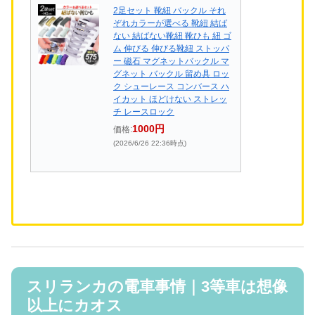
2足セット 靴紐 バックル それ
ぞれカラーが選べる 靴紐 結ば
ない 結ばない靴紐 靴ひも 紐 ゴ
ム 伸びる 伸びる靴紐 ストッパ
ー 磁石 マグネットバックル マ
グネット バックル 留め具 ロッ
ク シューレース コンバース ハ
イカット ほどけない ストレッ
チ レースロック
1000円
価格:
(2026/6/26 22:36時点)
スリランカの電車事情｜3等車は想像
以上にカオス