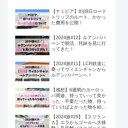
【ナミビア】8泊9日ロード
トリップのルート、かかっ
た費用を公開！
【2024旅#12】ルアンパバ
ーンで朝活。托鉢を見に行
ってきた！
【2024旅#11】LCR鉄道に
乗ってヴィエンチャンから
ルアンパバーンへ！
【感想】6週間のヨーロッ
パ周遊。持っていって良か
った・不要だった物、持っ
ていけばよかった物を紹
介！
【2024旅#29】【スリラン
カ】エラからゴールへ大移