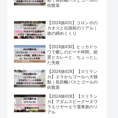
動｜長距離バスとゴールの
街散策
【2024旅#31】コロンボの
カオスと出国前のリアル｜
旅の締めくくり
【2024旅#30】ヒッカドゥ
ワで癒しのビーチ時間。絶
景とカレーと、ちょっとし
た失敗
【2024旅#29】【スリラン
カ】エラからゴールへ大移
動｜長距離バスとゴールの
街散策
【2024旅#28】【スリラン
カ】アダムスピーク〜ヌワ
ラエリヤ〜エラ電車旅のリ
アル