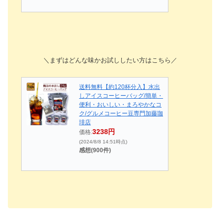
＼まずはどんな味かお試ししたい方はこちら／
送料無料【約120杯分入】水出
しアイスコーヒーバッグ/簡単・
便利・おいしい・まろやかなコ
ク/グルメコーヒー豆専門加藤珈
琲店
3238円
価格:
(2024/8/8 14:51時点)
感想(900件)