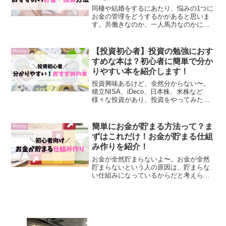
同棲や結婚をするにあたり、悩みの1つに
お金の管理をどうするかがあると思いま
す。共働きなのか、一人馬力なのかによ
っても管理は異なりますし、妻が管理す
るのか、夫が管理するのか、お小遣い制
なのか、完全個別管理するかと考えるこ
【投資初心者】投資の勉強におす
Money
とはたくさんあります。...
すめな本は？初心者に簡単で分か
りやすい本を紹介します！
投資興味あるけど、全然分からない〜。
積立NISA、iDeco、日本株、米株など
様々な投資があり、投資をやってみたい
けれど、少し勉強してから始めたい！と
考えている方も多いと思います。この記
事では私が実際に投資を始める前や、始
簡単にお金が貯まる方法って？ま
Money
めた後に読んで分か...
ずはこれだけ！お金が貯まる仕組
み作りを紹介！
お金が全然貯まらないよ〜。お金が全然
貯まらないという人の原因は、貯まらな
い仕組みになっているからだと考えられ
ます。本記事では、とても簡単にお金を
貯める仕組み作りについて紹介します。
お金が貯まる仕組み作り簡単にお金が貯
まる仕組みは、口座を3つ...