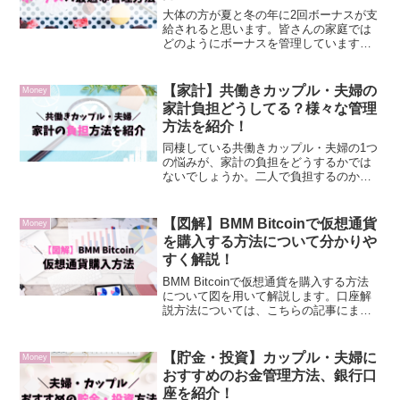
大体の方が夏と冬の年に2回ボーナスが支
給されると思います。皆さんの家庭では
どのようにボーナスを管理しています
か？この記事では、特に共働きのカップ
ル・夫婦におすすめのボーナス管理方法
を紹介します。自分たちに合った管理方
【家計】共働きカップル・夫婦の
Money
法を見つ実践してみましょ...
家計負担どうしてる？様々な管理
方法を紹介！
同棲している共働きカップル・夫婦の1つ
の悩みが、家計の負担をどうするかでは
ないでしょうか。二人で負担するのか、
収入の多い方が負担するのかなど、どう
いった負担方法があり、どの負担方法が
自分たちに適しているのか知りたいかと
【図解】BMM Bitcoinで仮想通貨
Money
思います。この記事では...
を購入する方法について分かりや
すく解説！
BMM Bitcoinで仮想通貨を購入する方法
について図を用いて解説します。口座解
説方法については、こちらの記事にまと
めています。仮想通貨購入方法仮想通貨
の購入方法はたったの3STEPです。
STEP1：購入したい仮想通貨を選ぶBMM
【貯金・投資】カップル・夫婦に
Money
Bit...
おすすめのお金管理方法、銀行口
座を紹介！