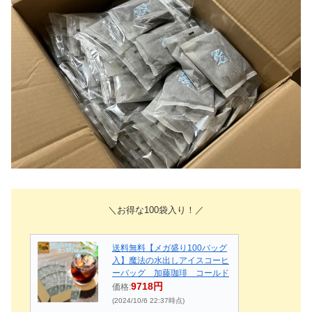
＼お得な100袋入り！／
送料無料【メガ盛り100バッグ
入】魔法の水出しアイスコーヒ
ーバッグ 加藤珈琲 コールド
9718円
価格:
(2024/10/6 22:37時点)