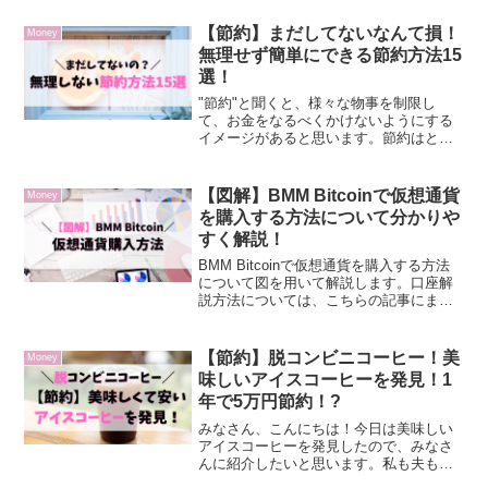
考えている方も多いと思います。この記
事では私が実際に投資を始める前や、始
【節約】まだしてないなんて損！
Money
めた後に読んで分か...
無理せず簡単にできる節約方法15
選！
"節約"と聞くと、様々な物事を制限し
て、お金をなるべくかけないようにする
イメージがあると思います。節約はとて
も良いことですが、無理して節約しすぎ
るとストレスになります。本記事では、
無理なく節約できる方法を15個紹介しま
【図解】BMM Bitcoinで仮想通貨
Money
す。節約方法一覧固定費...
を購入する方法について分かりや
すく解説！
BMM Bitcoinで仮想通貨を購入する方法
について図を用いて解説します。口座解
説方法については、こちらの記事にまと
めています。仮想通貨購入方法仮想通貨
の購入方法はたったの3STEPです。
STEP1：購入したい仮想通貨を選ぶBMM
【節約】脱コンビニコーヒー！美
Money
Bit...
味しいアイスコーヒーを発見！1
年で5万円節約！?
みなさん、こんにちは！今日は美味しい
アイスコーヒーを発見したので、みなさ
んに紹介したいと思います。私も夫もコ
ーヒーが好きで、毎日コーヒーを飲んで