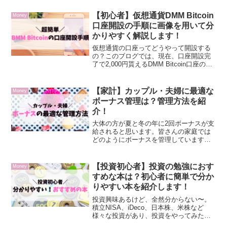
【初心者】仮想通貨DMM Bitcoin
Money
口座開設の手順に画像を用いて分
かりやすく解説します！
仮想通貨の口座ってどうやって開設する
の？このブログでは、現在、口座開設完
了で2,000円貰えるDMM Bitcoin口座の開
設手順について画像も用いて紹介します
（2022年10月16日現在のキャンペー
ン）。口座開設手続きの所要時間は10分
【家計】カップル・夫婦に最適な
Money
程...
ボーナス管理は？管理方法を紹
介！
大体の方が夏と冬の年に2回ボーナスが支
給されると思います。皆さんの家庭では
どのようにボーナスを管理しています
か？この記事では、特に共働きのカップ
ル・夫婦におすすめのボーナス管理方法
を紹介します。自分たちに合った管理方
【投資初心者】投資の勉強におす
Money
法を見つ実践してみましょ...
すめな本は？初心者に簡単で分か
りやすい本を紹介します！
投資興味あるけど、全然分からない〜。
積立NISA、iDeco、日本株、米株など
様々な投資があり、投資をやってみたい
けれど、少し勉強してから始めたい！と