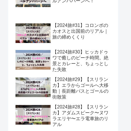
ルアンパバーンへ！
【2024旅#31】コロンボの
カオスと出国前のリアル｜
旅の締めくくり
【2024旅#30】ヒッカドゥ
ワで癒しのビーチ時間。絶
景とカレーと、ちょっとし
た失敗
【2024旅#29】【スリラン
カ】エラからゴールへ大移
動｜長距離バスとゴールの
街散策
【2024旅#28】【スリラン
カ】アダムスピーク〜ヌワ
ラエリヤ〜エラ電車旅のリ
アル