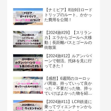
【ナミビア】8泊9日ロード
トリップのルート、かかっ
た費用を公開！
【2024旅#29】【スリラン
カ】エラからゴールへ大移
動｜長距離バスとゴールの
街散策
【2024旅#12】ルアンパバ
ーンで朝活。托鉢を見に行
ってきた！
【感想】6週間のヨーロッ
パ周遊。持っていって良か
った・不要だった物、持っ
ていけばよかった物を紹
介！
【2024旅#11】LCR鉄道に
乗ってヴィエンチャンから