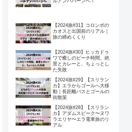
ルアンパバーンへ！
【2024旅#31】コロンボの
カオスと出国前のリアル｜
旅の締めくくり
【2024旅#30】ヒッカドゥ
ワで癒しのビーチ時間。絶
景とカレーと、ちょっとし
た失敗
【2024旅#29】【スリラン
カ】エラからゴールへ大移
動｜長距離バスとゴールの
街散策
【2024旅#28】【スリラン
カ】アダムスピーク〜ヌワ
ラエリヤ〜エラ電車旅のリ
アル