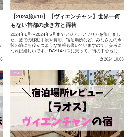
【2024旅#10】【ヴィエンチャン】世界一何
もない首都の歩き方と両替
2024年1月〜2024年5月までアジア、アフリカを旅しまし
た。旅での移動手段や費用、宿泊場所など、みなさんの今
el
後の旅にも役立つような情報も書いていますので、参考に
なれば嬉しいです。DAY14バスに乗って、街の中心地に向
かいます。今回宿泊す...
26
2024.10.03
Travel