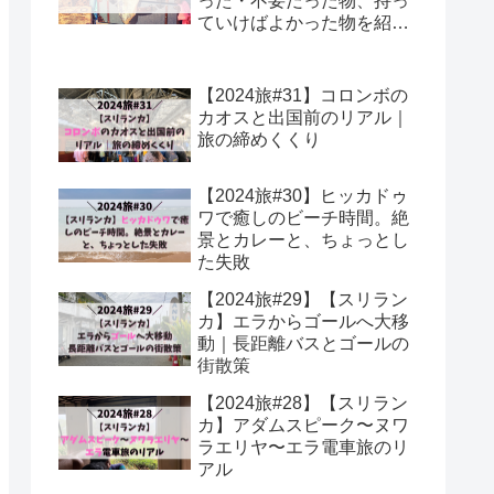
った・不要だった物、持っ
ていけばよかった物を紹
介！
【2024旅#31】コロンボの
カオスと出国前のリアル｜
旅の締めくくり
【2024旅#30】ヒッカドゥ
ワで癒しのビーチ時間。絶
景とカレーと、ちょっとし
た失敗
【2024旅#29】【スリラン
カ】エラからゴールへ大移
動｜長距離バスとゴールの
街散策
【2024旅#28】【スリラン
カ】アダムスピーク〜ヌワ
ラエリヤ〜エラ電車旅のリ
アル