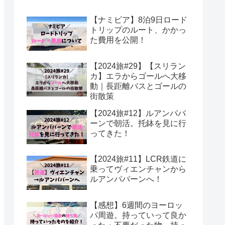
【ナミビア】8泊9日ロード
トリップのルート、かかっ
た費用を公開！
【2024旅#29】【スリラン
カ】エラからゴールへ大移
動｜長距離バスとゴールの
街散策
【2024旅#12】ルアンパバ
ーンで朝活。托鉢を見に行
ってきた！
【2024旅#11】LCR鉄道に
乗ってヴィエンチャンから
ルアンパバーンへ！
【感想】6週間のヨーロッ
パ周遊。持っていって良か