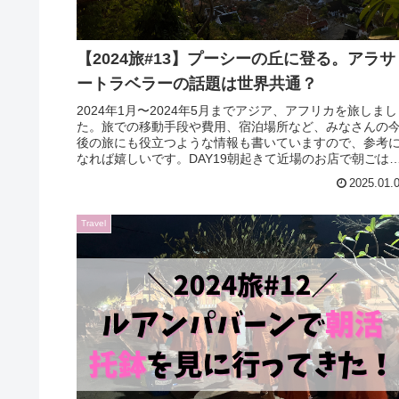
【2024旅#13】プーシーの丘に登る。アラサ
ートラベラーの話題は世界共通？
2024年1月〜2024年5月までアジア、アフリカを旅しまし
た。旅での移動手段や費用、宿泊場所など、みなさんの
後の旅にも役立つような情報も書いていますので、参考
なれば嬉しいです。DAY19朝起きて近場のお店で朝ごは
ん。カオソーイをいただ...
2025.01.
Travel