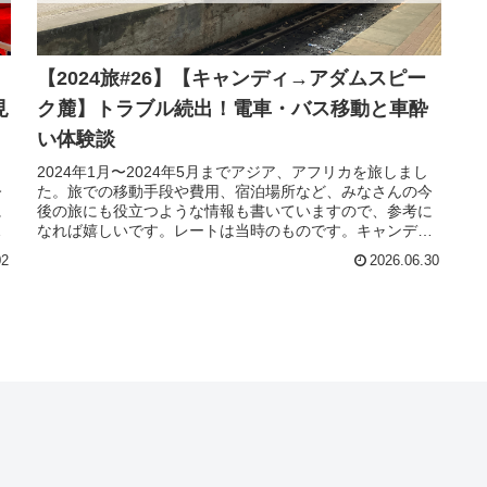
【2024旅#26】【キャンディ→アダムスピー
見
ク麓】トラブル続出！電車・バス移動と車酔
い体験談
2024年1月〜2024年5月までアジア、アフリカを旅しまし
今
た。旅での移動手段や費用、宿泊場所など、みなさんの今
に
後の旅にも役立つような情報も書いていますので、参考に
カ
なれば嬉しいです。レートは当時のものです。キャンディ
から、スリランカの人気観...
02
2026.06.30