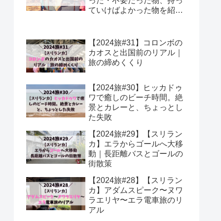
った・不要だった物、持っ
ていけばよかった物を紹
介！
【2024旅#31】コロンボの
カオスと出国前のリアル｜
旅の締めくくり
【2024旅#30】ヒッカドゥ
ワで癒しのビーチ時間。絶
景とカレーと、ちょっとし
た失敗
【2024旅#29】【スリラン
カ】エラからゴールへ大移
動｜長距離バスとゴールの
街散策
【2024旅#28】【スリラン
カ】アダムスピーク〜ヌワ
ラエリヤ〜エラ電車旅のリ
アル