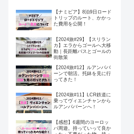
【ナミビア】8泊9日ロード
トリップのルート、かかっ
た費用を公開！
【2024旅#29】【スリラン
カ】エラからゴールへ大移
動｜長距離バスとゴールの
街散策
【2024旅#12】ルアンパバ
ーンで朝活。托鉢を見に行
ってきた！
【2024旅#11】LCR鉄道に
乗ってヴィエンチャンから
ルアンパバーンへ！
【感想】6週間のヨーロッ
パ周遊。持っていって良か