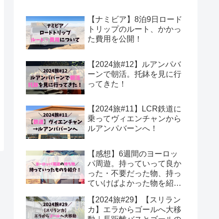
【ナミビア】8泊9日ロード
トリップのルート、かかっ
た費用を公開！
【2024旅#12】ルアンパバ
ーンで朝活。托鉢を見に行
ってきた！
【2024旅#11】LCR鉄道に
乗ってヴィエンチャンから
ルアンパバーンへ！
【感想】6週間のヨーロッ
パ周遊。持っていって良か
った・不要だった物、持っ
ていけばよかった物を紹
介！
【2024旅#29】【スリラン
カ】エラからゴールへ大移