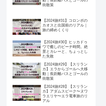
動｜長距離バスとゴールの
街散策
【2024旅#31】コロンボの
カオスと出国前のリアル｜
旅の締めくくり
【2024旅#30】ヒッカドゥ
ワで癒しのビーチ時間。絶
景とカレーと、ちょっとし
た失敗
【2024旅#29】【スリラン
カ】エラからゴールへ大移
動｜長距離バスとゴールの
街散策
【2024旅#28】【スリラン
カ】アダムスピーク〜ヌワ
ラエリヤ〜エラ電車旅のリ
アル