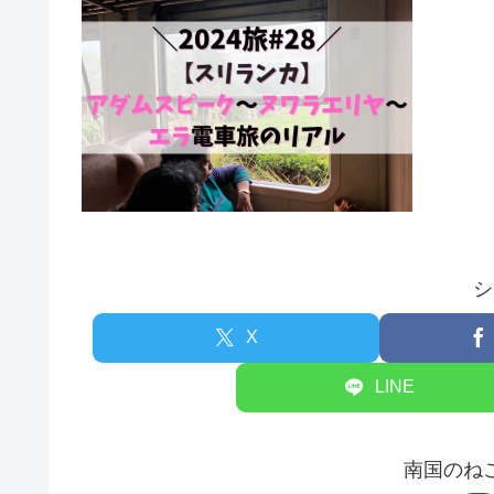
シ
X
LINE
南国のね