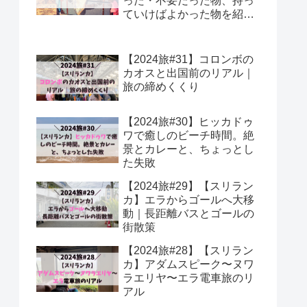
った・不要だった物、持っ
ていけばよかった物を紹
介！
【2024旅#31】コロンボの
カオスと出国前のリアル｜
旅の締めくくり
【2024旅#30】ヒッカドゥ
ワで癒しのビーチ時間。絶
景とカレーと、ちょっとし
た失敗
【2024旅#29】【スリラン
カ】エラからゴールへ大移
動｜長距離バスとゴールの
街散策
【2024旅#28】【スリラン
カ】アダムスピーク〜ヌワ
ラエリヤ〜エラ電車旅のリ
アル