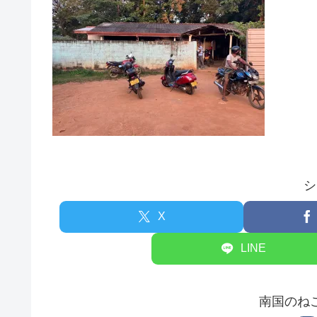
シ
X
LINE
南国のね