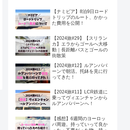
【ナミビア】8泊9日ロード
トリップのルート、かかっ
た費用を公開！
【2024旅#29】【スリラン
カ】エラからゴールへ大移
動｜長距離バスとゴールの
街散策
【2024旅#12】ルアンパバ
ーンで朝活。托鉢を見に行
ってきた！
【2024旅#11】LCR鉄道に
乗ってヴィエンチャンから
ルアンパバーンへ！
【感想】6週間のヨーロッ
パ周遊。持っていって良か