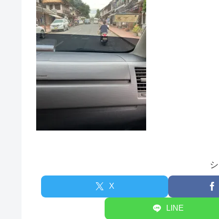
シ
X
LINE