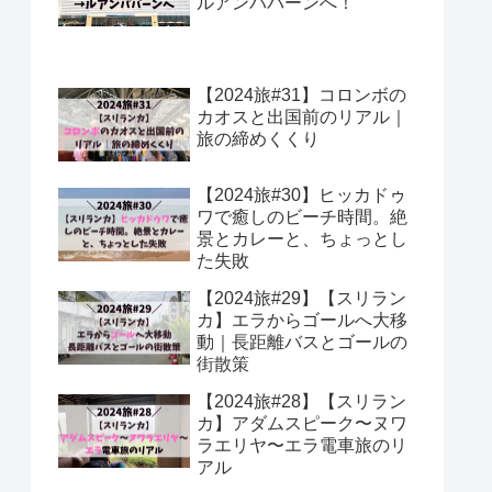
ルアンパバーンへ！
【2024旅#31】コロンボの
カオスと出国前のリアル｜
旅の締めくくり
【2024旅#30】ヒッカドゥ
ワで癒しのビーチ時間。絶
景とカレーと、ちょっとし
た失敗
【2024旅#29】【スリラン
カ】エラからゴールへ大移
動｜長距離バスとゴールの
街散策
【2024旅#28】【スリラン
カ】アダムスピーク〜ヌワ
ラエリヤ〜エラ電車旅のリ
アル