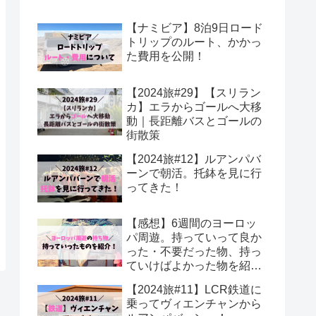
【ナミビア】8泊9日ロード
トリップのルート、かかっ
た費用を公開！
【2024旅#29】【スリラン
カ】エラからゴールへ大移
動｜長距離バスとゴールの
街散策
【2024旅#12】ルアンパバ
ーンで朝活。托鉢を見に行
ってきた！
【感想】6週間のヨーロッ
パ周遊。持っていって良か
った・不要だった物、持っ
ていけばよかった物を紹
介！
【2024旅#11】LCR鉄道に
乗ってヴィエンチャンから