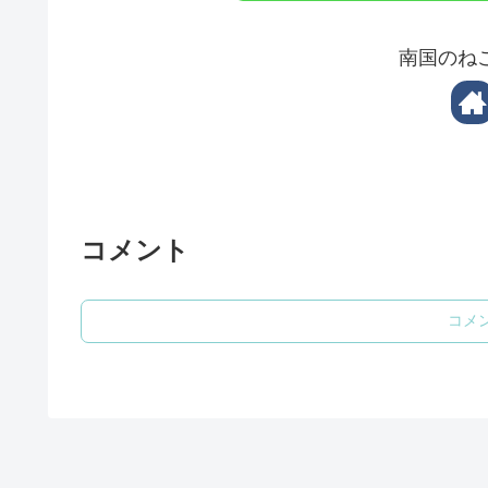
南国のね
コメント
コメ