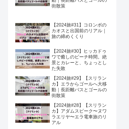
動｜長距離バスとゴールの
街散策
【2024旅#31】コロンボの
カオスと出国前のリアル｜
旅の締めくくり
【2024旅#30】ヒッカドゥ
ワで癒しのビーチ時間。絶
景とカレーと、ちょっとし
た失敗
【2024旅#29】【スリラン
カ】エラからゴールへ大移
動｜長距離バスとゴールの
街散策
【2024旅#28】【スリラン
カ】アダムスピーク〜ヌワ
ラエリヤ〜エラ電車旅のリ
アル