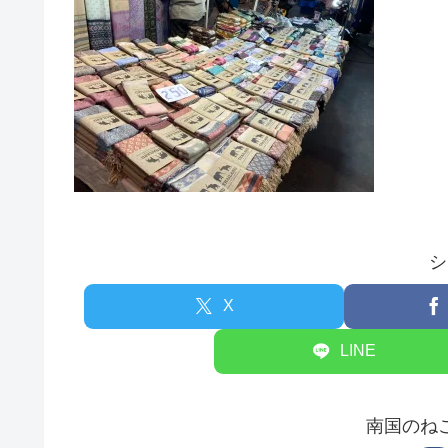
シ
X
LINE
南国のね