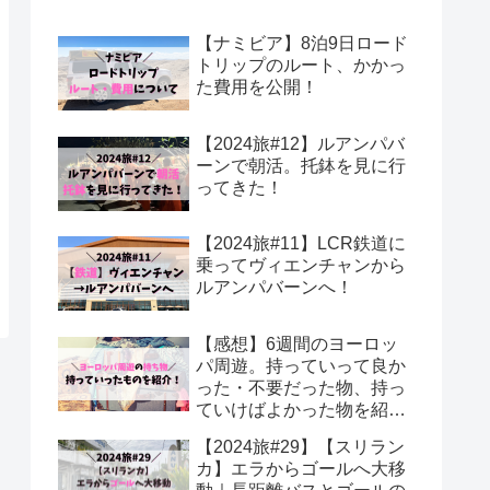
【ナミビア】8泊9日ロード
トリップのルート、かかっ
た費用を公開！
【2024旅#12】ルアンパバ
ーンで朝活。托鉢を見に行
ってきた！
【2024旅#11】LCR鉄道に
乗ってヴィエンチャンから
ルアンパバーンへ！
【感想】6週間のヨーロッ
パ周遊。持っていって良か
った・不要だった物、持っ
ていけばよかった物を紹
介！
【2024旅#29】【スリラン
カ】エラからゴールへ大移