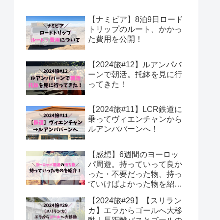
【ナミビア】8泊9日ロード
トリップのルート、かかっ
た費用を公開！
【2024旅#12】ルアンパバ
ーンで朝活。托鉢を見に行
ってきた！
【2024旅#11】LCR鉄道に
乗ってヴィエンチャンから
ルアンパバーンへ！
【感想】6週間のヨーロッ
パ周遊。持っていって良か
った・不要だった物、持っ
ていけばよかった物を紹
介！
【2024旅#29】【スリラン
カ】エラからゴールへ大移