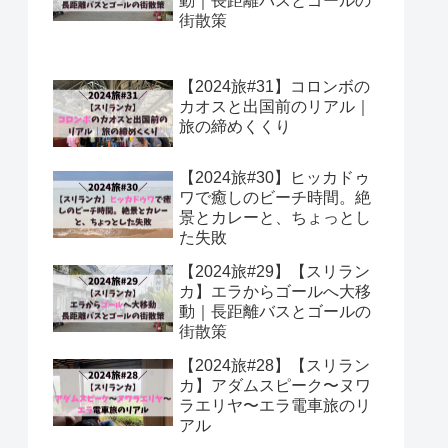
動｜長距離バスとゴールの
街散策
【2024旅#31】コロンボの
カオスと出国前のリアル｜
旅の締めくくり
【2024旅#30】ヒッカドゥ
ワで癒しのビーチ時間。絶
景とカレーと、ちょっとし
た失敗
【2024旅#29】【スリラン
カ】エラからゴールへ大移
動｜長距離バスとゴールの
街散策
【2024旅#28】【スリラン
カ】アダムスピーク〜ヌワ
ラエリヤ〜エラ電車旅のリ
アル